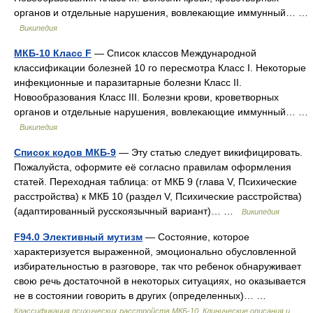
органов и отдельные нарушения, вовлекающие иммунный… …
Википедия
МКБ-10 Класс F
— Список классов Международной
классификации болезней 10 го пересмотра Класс I. Некоторые
инфекционные и паразитарные болезни Класс II.
Новообразования Класс III. Болезни крови, кроветворных
органов и отдельные нарушения, вовлекающие иммунный… …
Википедия
Список кодов МКБ-9
— Эту статью следует викифицировать.
Пожалуйста, оформите её согласно правилам оформления
статей. Переходная таблица: от МКБ 9 (глава V, Психические
расстройства) к МКБ 10 (раздел V, Психические расстройства)
(адаптированный русскоязычный вариант)… …
Википедия
F94.0 Элективный мутизм
— Состояние, которое
характеризуется выраженной, эмоционально обусловленной
избирательностью в разговоре, так что ребенок обнаруживает
свою речь достаточной в некоторых ситуациях, но оказывается
не в состоянии говорить в других (определенных)… …
Классификация психических расстройств МКБ-10. Клинические описания и